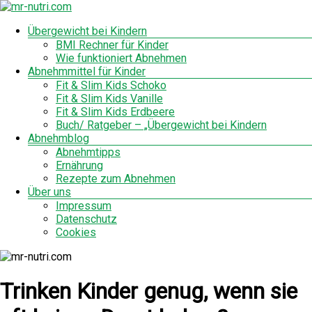
Zum
Inhalt
Menü
Übergewicht bei Kindern
mr-
springen
BMI Rechner für Kinder
nutri.com
Wie funktioniert Abnehmen
Abnehmmittel für Kinder
Fit & Slim Kids Schoko
Fit & Slim Kids Vanille
Fit & Slim Kids Erdbeere
Buch/ Ratgeber – „Übergewicht bei Kindern
Abnehmblog
Abnehmtipps
Ernährung
Rezepte zum Abnehmen
Über uns
Impressum
Datenschutz
Cookies
Trinken Kinder genug, wenn sie