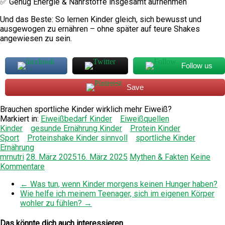
✅ Genug Energie & Nährstoffe insgesamt aufnehmen
Und das Beste: So lernen Kinder gleich, sich bewusst und
ausgewogen zu ernähren – ohne später auf teure Shakes
angewiesen zu sein.
Follow us
Save
Brauchen sportliche Kinder wirklich mehr Eiweiß?
Markiert in:
Eiweißbedarf Kinder
Eiweißquellen
Kinder
gesunde Ernährung Kinder
Protein Kinder
Sport
Proteinshake Kinder sinnvoll
sportliche Kinder
Ernährung
mrnutri
28. März 2025
16. März 2025
Mythen & Fakten
Keine
Kommentare
←
Was tun, wenn Kinder morgens keinen Hunger haben?
Wie helfe ich meinem Teenager, sich im eigenen Körper
wohler zu fühlen?
→
Das könnte dich auch interessieren