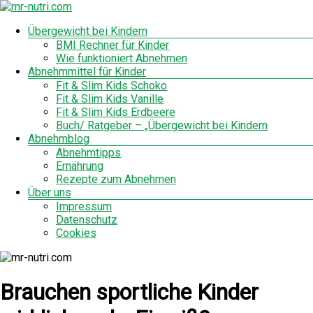
Zum
Inhalt
Menü
Übergewicht bei Kindern
mr-
springen
BMI Rechner für Kinder
nutri.com
Wie funktioniert Abnehmen
Abnehmmittel für Kinder
Fit & Slim Kids Schoko
Fit & Slim Kids Vanille
Fit & Slim Kids Erdbeere
Buch/ Ratgeber – „Übergewicht bei Kindern
Abnehmblog
Abnehmtipps
Ernährung
Rezepte zum Abnehmen
Über uns
Impressum
Datenschutz
Cookies
Brauchen sportliche Kinder