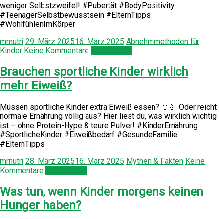
weniger Selbstzweifel! #Pubertät #BodyPositivity
#TeenagerSelbstbewusstsein #ElternTipps
#WohlfühlenImKörper
mrnutri
29. März 2025
16. März 2025
Abnehmmethoden für
Kinder
Keine Kommentare
Weiterlesen
Brauchen sportliche Kinder wirklich
mehr Eiweiß?
Müssen sportliche Kinder extra Eiweiß essen? 🥚💪 Oder reicht
normale Ernährung völlig aus? Hier liest du, was wirklich wichtig
ist – ohne Protein-Hype & teure Pulver! #KinderErnährung
#SportlicheKinder #Eiweißbedarf #GesundeFamilie
#ElternTipps
mrnutri
28. März 2025
16. März 2025
Mythen & Fakten
Keine
Kommentare
Weiterlesen
Was tun, wenn Kinder morgens keinen
Hunger haben?