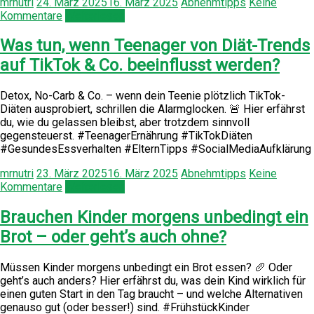
mrnutri
24. März 2025
16. März 2025
Abnehmtipps
Keine
Kommentare
Weiterlesen
Was tun, wenn Teenager von Diät-Trends
auf TikTok & Co. beeinflusst werden?
Detox, No-Carb & Co. – wenn dein Teenie plötzlich TikTok-
Diäten ausprobiert, schrillen die Alarmglocken. 🚨 Hier erfährst
du, wie du gelassen bleibst, aber trotzdem sinnvoll
gegensteuerst. #TeenagerErnährung #TikTokDiäten
#GesundesEssverhalten #ElternTipps #SocialMediaAufklärung
mrnutri
23. März 2025
16. März 2025
Abnehmtipps
Keine
Kommentare
Weiterlesen
Brauchen Kinder morgens unbedingt ein
Brot – oder geht’s auch ohne?
Müssen Kinder morgens unbedingt ein Brot essen? 🥖 Oder
geht’s auch anders? Hier erfährst du, was dein Kind wirklich für
einen guten Start in den Tag braucht – und welche Alternativen
genauso gut (oder besser!) sind. #FrühstückKinder