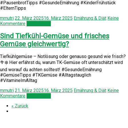
#PausenbrotTipps #GesundeErnährung #KinderFrühstück
#ElternTipps
mrnutri
22. März 2025
16. März 2025
Ernährung & Diät
Keine
Kommentare
Weiterlesen
Sind Tiefkühl-Gemüse und frisches
Gemüse gleichwertig?
Tiefkühlgemüse – Notlösung oder genauso gesund wie frisch?
🥦❄️ Hier erfährst du, warum TK-Gemüse oft unterschätzt wird
und worauf du achten solltest! #GesundeErnährung
#GemüseTipps #TKGemüse #Alltagstauglich
#VitamineImAlltag
mrnutri
21. März 2025
16. März 2025
Ernährung & Diät
Keine
Kommentare
Weiterlesen
« Zurück