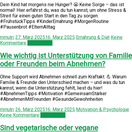
Dein Kind hat morgens nie Hunger? 😬 Keine Sorge – das ist
normal! Hier erfährst du, was du tun kannst, um ohne Stress &
Streit für einen guten Start in den Tag zu sorgen.
#FrühstückTipps #KinderErnährung #MorgenRoutine
#Pausenbrot #ElternAlltag
mrnutri
27. März 2025
16. März 2025
Ernährung & Diät
Keine
Kommentare
Weiterlesen
Wie wichtig ist Unterstützung von Familie
oder Freunden beim Abnehmen?
Ohne Support wird Abnehmen schnell zum Kraftakt. 💪 Warum
Familie & Freunde den Unterschied machen – und was du tun
kannst, wenn die Unterstützung fehlt, liest du hier!
#AbnehmenTipps #Motivation #GemeinsamStärker
#AbnehmenMitFreunden #GesundeGewohnheiten
mrnutri
26. März 2025
16. März 2025
Motivation & Psychologie
Keine Kommentare
Weiterlesen
Sind vegetarische oder vegane