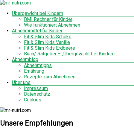
Zum
Inhalt
Menü
Übergewicht bei Kindern
springen
mr-
BMI Rechner für Kinder
Wie funktioniert Abnehmen
nutri.com
Abnehmmittel für Kinder
Fit & Slim Kids Schoko
Fit & Slim Kids Vanille
Fit & Slim Kids Erdbeere
Buch/ Ratgeber – „Übergewicht bei Kindern
Abnehmblog
Abnehmtipps
Ernährung
Rezepte zum Abnehmen
Über uns
Impressum
Datenschutz
Cookies
Unsere Empfehlungen