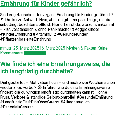
Ernährung für Kinder gefährlich?
Sind vegetarische oder vegane Ernährung für Kinder gefährlich?
🥦 Die kurze Antwort: Nein, aber es gibt ein paar Dinge, die du
unbedingt beachten solltest. Hier erfährst du, worauf’s ankommt
– klar, verständlich & ohne Panikmache! #VeggieKinder
#KinderErnährung #VitaminB12 #GesundeKinder
#PflanzenbasierteErnährung
mrnutri
25. März 2025
16. März 2025
Mythen & Fakten
Keine
Kommentare
Weiterlesen
Wie finde ich eine Ernährungsweise, die
ich langfristig durchhalte?
Diät gestartet – Motivation hoch – und nach zwei Wochen schon
wieder alles vorbei? 😩 Erfahre, wie du eine Ernährungsweise
findest, die du wirklich langfristig durchhalten kannst – ohne
Frust, Verbote & ständige Selbstkontrolle! #GesundeErnährung
#LangfristigFit #DiätOhneStress #Alltagstauglich
#EssenMitGenuss