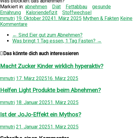
Was blockiert das abnehmen?
Markiert in:
abnehmen
Diät
Fettabbau
gesunde
Ernährung
Kaloriendefizit
Stoffwechsel
mrnutri
19. Oktober 2024
1. März 2025
Mythen & Fakten
Keine
Kommentare
←
Sind Eier gut zum Abnehmen?
Was bringt 1 Tag essen, 1 Tag Fasten?
→
Das könnte dich auch interessieren
Macht Zucker Kinder wirklich hyperaktiv?
mrnutri
17. März 2025
16. März 2025
Helfen Light Produkte beim Abnehmen?
mrnutri
18. Januar 2025
1. März 2025
Ist der JoJo-Effekt ein Mythos?
mrnutri
21. Januar 2025
1. März 2025