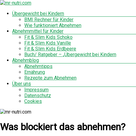
Zum
Inhalt
Menü
Übergewicht bei Kindern
mr-
springen
BMI Rechner für Kinder
nutri.com
Wie funktioniert Abnehmen
Abnehmmittel für Kinder
Fit & Slim Kids Schoko
Fit & Slim Kids Vanille
Fit & Slim Kids Erdbeere
Buch/ Ratgeber – „Übergewicht bei Kindern
Abnehmblog
Abnehmtipps
Ernährung
Rezepte zum Abnehmen
Über uns
Impressum
Datenschutz
Cookies
Was blockiert das abnehmen?