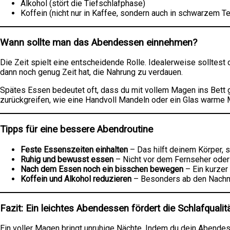
Alkohol (stört die Tiefschlafphase)
Koffein (nicht nur in Kaffee, sondern auch in schwarzem T
Wann sollte man das Abendessen einnehmen?
Die Zeit spielt eine entscheidende Rolle. Idealerweise solltest
dann noch genug Zeit hat, die Nahrung zu verdauen.
Spätes Essen bedeutet oft, dass du mit vollem Magen ins Bett 
zurückgreifen, wie eine Handvoll Mandeln oder ein Glas warme M
Tipps für eine bessere Abendroutine
Feste Essenszeiten einhalten
– Das hilft deinem Körper,
Ruhig und bewusst essen
– Nicht vor dem Fernseher oder
Nach dem Essen noch ein bisschen bewegen
– Ein kurzer
Koffein und Alkohol reduzieren
– Besonders ab den Nachm
Fazit: Ein leichtes Abendessen fördert die Schlafqualit
Ein voller Magen bringt unruhige Nächte. Indem du dein Abendes