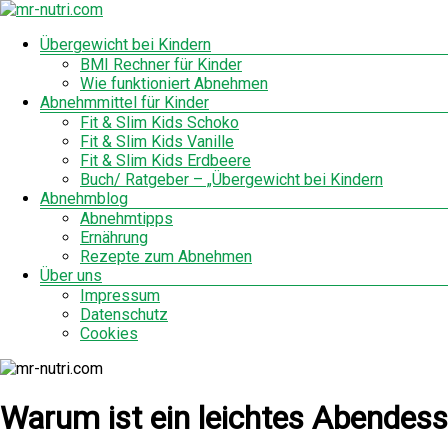
Zum
Inhalt
Menü
Übergewicht bei Kindern
mr-
springen
BMI Rechner für Kinder
nutri.com
Wie funktioniert Abnehmen
Abnehmmittel für Kinder
Fit & Slim Kids Schoko
Fit & Slim Kids Vanille
Fit & Slim Kids Erdbeere
Buch/ Ratgeber – „Übergewicht bei Kindern
Abnehmblog
Abnehmtipps
Ernährung
Rezepte zum Abnehmen
Über uns
Impressum
Datenschutz
Cookies
Warum ist ein leichtes Abendess