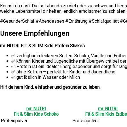
Kennst du das? Du isst abends zu viel oder zu schwer und liegs
welche Lebensmittel dir helfen, endlich erholsamer zu schlafen!
#GesunderSchlaf #Abendessen #Ernährung #Schlafqualität #
Unsere Empfehlungen
mr. NUTRI FIT & SLIM Kids Protein Shakes
✅ verfügbar in leckeren Sorten: Schoko, Vanille und Erdbe
✅ können Kinder und Jugendliche mit Übergewicht bei de
✅ Protein ist ein idealer Energiespender und sorgt für lan
✅ ohne Koffein – perfekt für Kinder und Jugendliche
✅ gut löslich in Wasser oder Milch
Hilf deinem Kind, einfacher und gesünder zu leben.
mr. NUTRI
mr. NUTRI
Fit & Slim Kids Schoko
Fit & Slim Kids Erdbe
Proteinpulver
Proteinpulver