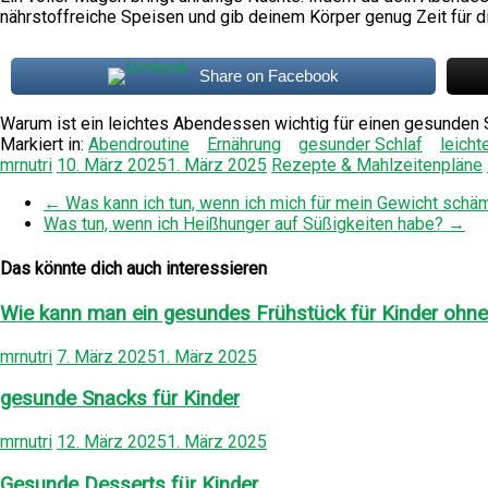
nährstoffreiche Speisen und gib deinem Körper genug Zeit für d
Share on Facebook
Warum ist ein leichtes Abendessen wichtig für einen gesunden 
Markiert in:
Abendroutine
Ernährung
gesunder Schlaf
leich
mrnutri
10. März 2025
1. März 2025
Rezepte & Mahlzeitenpläne
←
Was kann ich tun, wenn ich mich für mein Gewicht schä
Was tun, wenn ich Heißhunger auf Süßigkeiten habe?
→
Das könnte dich auch interessieren
Wie kann man ein gesundes Frühstück für Kinder ohne
mrnutri
7. März 2025
1. März 2025
gesunde Snacks für Kinder
mrnutri
12. März 2025
1. März 2025
Gesunde Desserts für Kinder