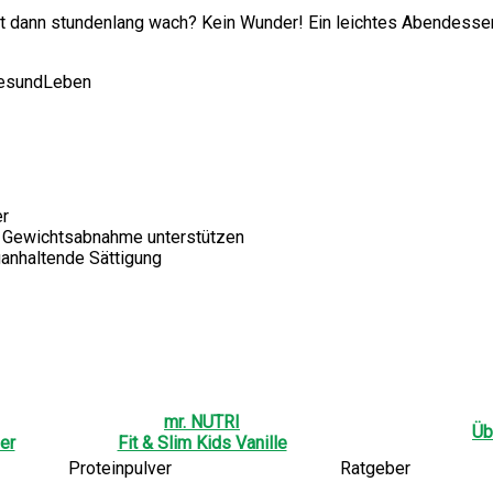
t dann stundenlang wach? Kein Wunder! Ein leichtes Abendessen k
GesundLeben
er
r Gewichtsabnahme unterstützen
ganhaltende Sättigung
mr. NUTRI
Üb
er
Fit & Slim Kids Vanille
Proteinpulver
Ratgeber