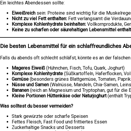
Ein leichtes Abendessen sollte:
Eiweißreich
sein: Proteine sind wichtig für die Muskelrege
Nicht zu viel Fett enthalten:
Fett verlangsamt die Verdauung
Komplexe Kohlenhydrate beinhalten:
Vollkornprodukte, Gem
Keine zu scharfen oder säurehaltigen Lebensmittel enthalt
Die besten Lebensmittel für ein schlaffreundliches A
Falls du abends oft schlecht schläfst, könnte es an der falsche
Mageres Eiweiß
(Hühnchen, Fisch, Tofu, Quark, Joghurt)
Komplexe Kohlenhydrate
(Süßkartoffeln, Haferflocken, Vol
Gemüse
(besonders grünes Blattgemüse, Tomaten, Paprik
Nüsse und Samen
(Walnüsse, Mandeln, Chia-Samen, Lein
Bananen
(reich an Magnesium und Tryptophan, gut für die 
Kleine Portionen Hüttenkäse oder Naturjoghurt
(enthält Tr
Was solltest du besser vermeiden?
Stark gewürzte oder scharfe Speisen
Fettes Fleisch, Fast Food und frittiertes Essen
Zuckerhaltige Snacks und Desserts