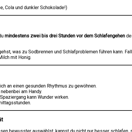
ee, Cola und dunkler Schokolade!)
 du
mindestens zwei bis drei Stunden vor dem Schlafengehen
dei
gehst, was zu Sodbrennen und Schlafproblemen führen kann. Fall
ilch mit Honig.
 sich an einen gesunden Rhythmus zu gewöhnen.
 nebenbei am Handy.
 Spaziergang kann Wunder wirken.
ittagsstunden.
ät
sen bewusster auswählst, kannst du nicht nur besser schlafen, 