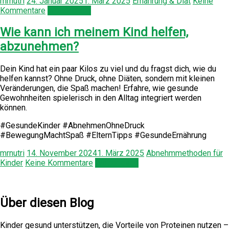
mrnutri
24. Januar 2025
1. März 2025
Ernährung & Diät
Keine
Kommentare
Weiterlesen
Wie kann ich meinem Kind helfen,
abzunehmen?
Dein Kind hat ein paar Kilos zu viel und du fragst dich, wie du
helfen kannst? Ohne Druck, ohne Diäten, sondern mit kleinen
Veränderungen, die Spaß machen! Erfahre, wie gesunde
Gewohnheiten spielerisch in den Alltag integriert werden
können.
#GesundeKinder #AbnehmenOhneDruck
#BewegungMachtSpaß #ElternTipps #GesundeErnährung
mrnutri
14. November 2024
1. März 2025
Abnehmmethoden für
Kinder
Keine Kommentare
Weiterlesen
Über diesen Blog
Kinder gesund unterstützen, die Vorteile von Proteinen nutzen –