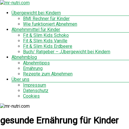
Zum
Inhalt
Menü
Übergewicht bei Kindern
mr-
springen
BMI Rechner für Kinder
nutri.com
Wie funktioniert Abnehmen
Abnehmmittel für Kinder
Fit & Slim Kids Schoko
Fit & Slim Kids Vanille
Fit & Slim Kids Erdbeere
Buch/ Ratgeber – „Übergewicht bei Kindern
Abnehmblog
Abnehmtipps
Ernährung
Rezepte zum Abnehmen
Über uns
Impressum
Datenschutz
Cookies
gesunde Ernährung für Kinder