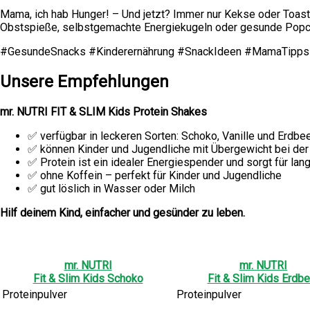
Mama, ich hab Hunger! – Und jetzt? Immer nur Kekse oder Toast
Obstspieße, selbstgemachte Energiekugeln oder gesunde Popcor
#GesundeSnacks #Kinderernährung #SnackIdeen #MamaTipp
Unsere Empfehlungen
mr. NUTRI FIT & SLIM Kids Protein Shakes
✅ verfügbar in leckeren Sorten: Schoko, Vanille und Erdbe
✅ können Kinder und Jugendliche mit Übergewicht bei de
✅ Protein ist ein idealer Energiespender und sorgt für lan
✅ ohne Koffein – perfekt für Kinder und Jugendliche
✅ gut löslich in Wasser oder Milch
Hilf deinem Kind, einfacher und gesünder zu leben.
mr. NUTRI
mr. NUTRI
Fit & Slim Kids Schoko
Fit & Slim Kids Erdbe
Proteinpulver
Proteinpulver