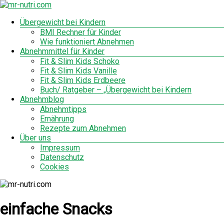
Zum
Inhalt
Menü
Übergewicht bei Kindern
mr-
springen
BMI Rechner für Kinder
nutri.com
Wie funktioniert Abnehmen
Abnehmmittel für Kinder
Fit & Slim Kids Schoko
Fit & Slim Kids Vanille
Fit & Slim Kids Erdbeere
Buch/ Ratgeber – „Übergewicht bei Kindern
Abnehmblog
Abnehmtipps
Ernährung
Rezepte zum Abnehmen
Über uns
Impressum
Datenschutz
Cookies
einfache Snacks