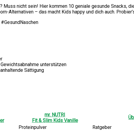
? Muss nicht sein! Hier kommen 10 geniale gesunde Snacks, die 
n-Alternativen – das macht Kids happy und dich auch. Probier’
s #GesundNaschen
er
r Gewichtsabnahme unterstützen
ganhaltende Sättigung
mr. NUTRI
Üb
er
Fit & Slim Kids Vanille
Proteinpulver
Ratgeber