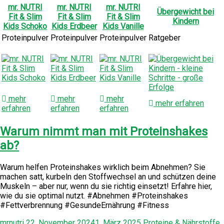
mr. NUTRI
mr. NUTRI
mr. NUTRI
Übergewicht bei
Fit & Slim
Fit & Slim
Fit & Slim
Kindern
Kids Schoko
Kids Erdbeer
Kids Vanille
Proteinpulver
Proteinpulver
Proteinpulver
Ratgeber
mehr
mehr
mehr
mehr erfahren
erfahren
erfahren
erfahren
Warum nimmt man mit Proteinshakes
ab?
Warum helfen Proteinshakes wirklich beim Abnehmen? Sie
machen satt, kurbeln den Stoffwechsel an und schützen deine
Muskeln – aber nur, wenn du sie richtig einsetzt! Erfahre hier,
wie du sie optimal nutzt. #Abnehmen #Proteinshakes
#Fettverbrennung #GesundeErnährung #Fitness
mrnutri
22. November 2024
1. März 2025
Proteine & Nährstoffe