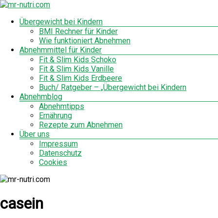
Zum
Inhalt
Menü
Übergewicht bei Kindern
mr-
springen
BMI Rechner für Kinder
nutri.com
Wie funktioniert Abnehmen
Abnehmmittel für Kinder
Fit & Slim Kids Schoko
Fit & Slim Kids Vanille
Fit & Slim Kids Erdbeere
Buch/ Ratgeber – „Übergewicht bei Kindern
Abnehmblog
Abnehmtipps
Ernährung
Rezepte zum Abnehmen
Über uns
Impressum
Datenschutz
Cookies
casein